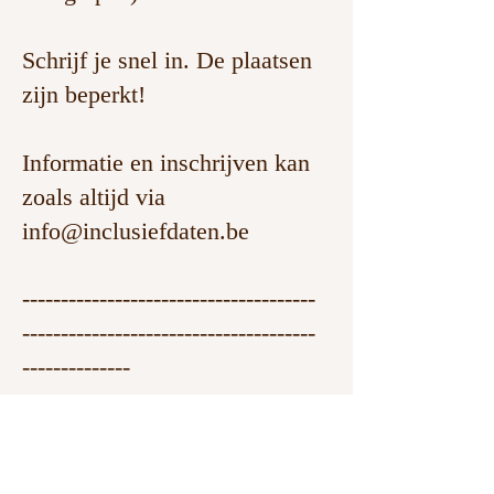
Schrijf je snel in. De plaatsen
zijn beperkt!
Informatie en inschrijven kan
zoals altijd via
info@inclusiefdaten.be
--------------------------------------
--------------------------------------
--------------
Inclusieve Spelletjesavond
voor singles m/v 20-35 jaar in